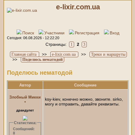
e-lixir.com.ua
Поиск
Участники
Регистрация
Вход
Сегодня: 06.08.2026 - 12:22:20
Страницы:
2
1
3
>>
>>
Главная сайта
e-lixir.com.ua
Треки и маршруты
>>
Поделюсь нематодой
Поделюсь нематодой
Автор
Сообщение
Злобный Микки
ksy-kiev, конечно можно, звоните. sirko,
•
могу и отправить, давайте реквизиты.
драндулет
Статистика:
Сообщений:
8