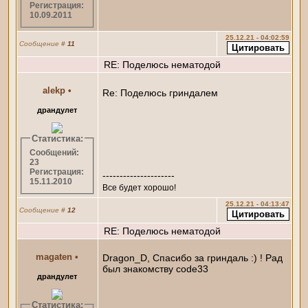
Регистрация:
10.09.2011
25.12.21 - 04:02:59
Сообщение
#
11
RE: Поделюсь нематодой
alekp
•
Re: Поделюсь гриндалем
драндулет
Статистика:
Сообщений:
23
Регистрация:
---------------------
15.11.2010
Все будет хорошо!
25.12.21 - 04:13:47
Сообщение
#
12
RE: Поделюсь нематодой
magaten
•
Dragon_D, Спасибо за гриндаль :) ! Рад
был знакомству code33
драндулет
Статистика: