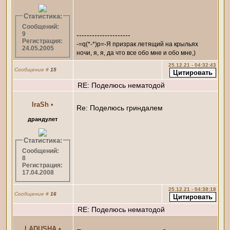
Статистика:
Сообщений:
9
---------------------
Регистрация:
-=q(*-*)p=-Я призрак летящий на крыльях
24.05.2005
ночи, я, я, да что все обо мне и обо мне,)
25.12.21 - 04:32:43
Сообщение
#
15
RE: Поделюсь нематодой
IraSh
•
Re: Поделюсь гриндалем
драндулет
Статистика:
Сообщений:
8
Регистрация:
17.04.2008
25.12.21 - 04:38:18
Сообщение
#
16
RE: Поделюсь нематодой
LADUSHA
•