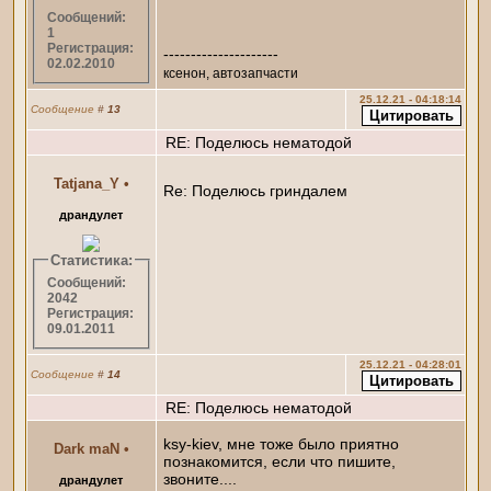
Сообщений:
1
Регистрация:
---------------------
02.02.2010
ксенон, автозапчасти
25.12.21 - 04:18:14
Сообщение
#
13
RE: Поделюсь нематодой
Tatjana_Y
•
Re: Поделюсь гриндалем
драндулет
Статистика:
Сообщений:
2042
Регистрация:
09.01.2011
25.12.21 - 04:28:01
Сообщение
#
14
RE: Поделюсь нематодой
ksy-kiev, мне тоже было приятно
Dark maN
•
познакомится, если что пишите,
звоните....
драндулет