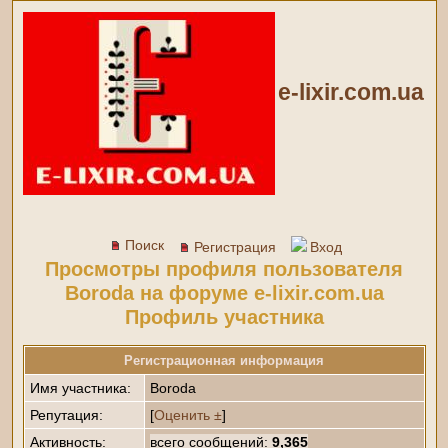
e-lixir.com.ua
Поиск
Регистрация
Вход
Просмотры профиля пользователя
Boroda на форуме e-lixir.com.ua
Профиль участника
Регистрационная информация
Имя участника:
Boroda
Репутация:
[
Оценить ±
]
Активность:
всего сообщений:
9,365