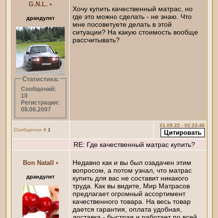
G.N.L.
•
Хочу купить качественный матрас, но
где это можно сделать - не знаю. Что
драндулет
мне посоветуете делать в этой
ситуации? На какую стоимость вообще
рассчитывать?
Статистика:
Сообщений:
10
Регистрация:
08.06.2007
21.09.22 - 02:23:46
Сообщение
#
1
RE: Где качественный матрас купить?
Недавно как и вы был озадачен этим
Bon Natall
•
вопросом, а потом узнал, что матрас
драндулет
купить для вас не составит никакого
труда. Как вы видите, Мир Матрасов
предлагает огромный ассортимент
качественного товара. На весь товар
дается гарантия, оплата удобная,
доставка - быстрая и работает по всей