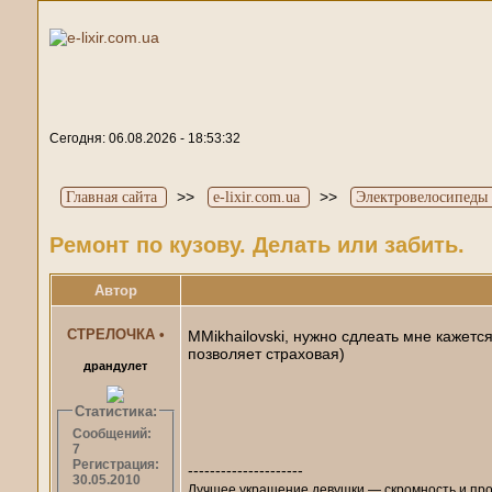
Сегодня: 06.08.2026 - 18:53:32
>>
>>
Главная сайта
e-lixir.com.ua
Электровелосипеды 
Ремонт по кузову. Делать или забить.
Автор
СТРЕЛОЧКА
•
MMikhailovski, нужно сдлеать мне кажетс
позволяет страховая)
драндулет
Статистика:
Сообщений:
7
Регистрация:
---------------------
30.05.2010
Лучшее украшение девушки — скромность и пр