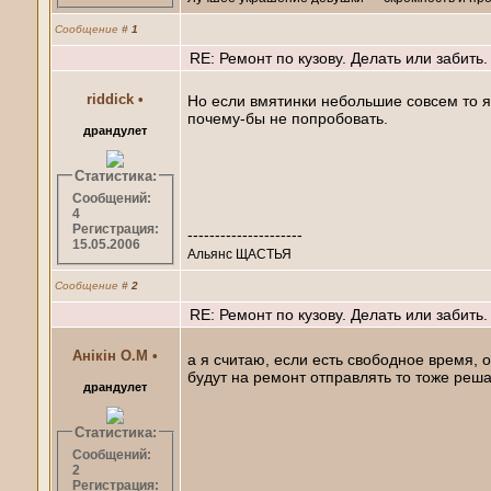
Сообщение
#
1
RE: Ремонт по кузову. Делать или забить.
riddiсk
•
Но если вмятинки небольшие совсем то я сч
почему-бы не попробовать.
драндулет
Статистика:
Сообщений:
4
Регистрация:
---------------------
15.05.2006
Альянс ЩАСТЬЯ
Сообщение
#
2
RE: Ремонт по кузову. Делать или забить.
Анікін О.М
•
а я считаю, если есть свободное время, 
будут на ремонт отправлять то тоже решат
драндулет
Статистика:
Сообщений:
2
Регистрация: