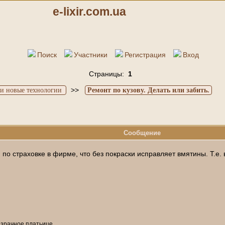
e-lixir.com.ua
Поиск
Участники
Регистрация
Вход
Страницы:
1
>>
и новые технологии
Ремонт по кузову. Делать или забить.
Сообщение
я по страховке в фирме, что без покраски исправляет вмятины. Т.е
озрачное платьице