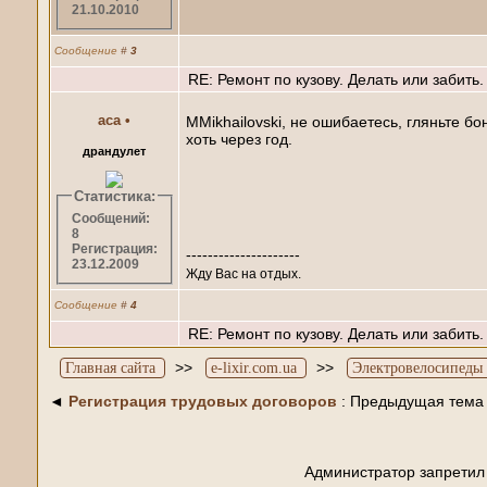
21.10.2010
Сообщение
#
3
RE: Ремонт по кузову. Делать или забить.
аса
•
MMikhailovski, не ошибаетесь, гляньте б
хоть через год.
драндулет
Статистика:
Сообщений:
8
Регистрация:
---------------------
23.12.2009
Жду Вас на отдых.
Сообщение
#
4
RE: Ремонт по кузову. Делать или забить.
>>
>>
Главная сайта
e-lixir.com.ua
Электровелосипеды 
◄
Регистрация трудовых договоров
: Предыдущая тема
Администратор запретил 