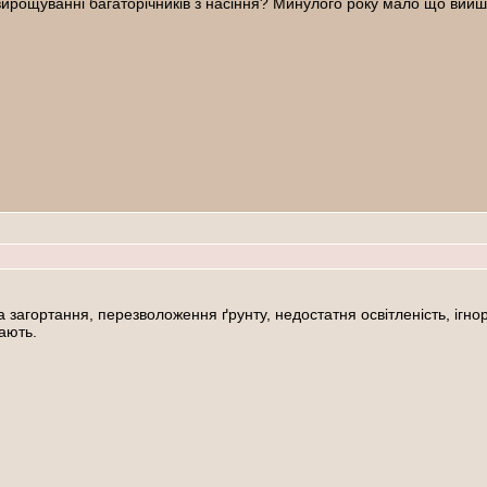
ирощуванні багаторічників з насіння? Минулого року мало що вийш
загортання, перезволоження ґрунту, недостатня освітленість, ігнор
тають.