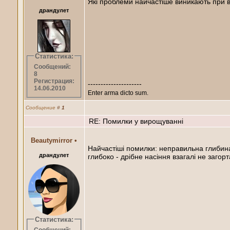
Які проблеми найчастіше виникають при в
драндулет
Статистика:
Сообщений:
8
Регистрация:
---------------------
14.06.2010
Enter arma dicto sum.
Сообщение
#
1
RE: Помилки у вирощуванні
Beautymirror
•
Найчастіші помилки: неправильна глибина 
драндулет
глибоко - дрібне насіння взагалі не загор
Статистика: