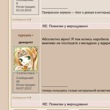
Сообщений:
9
Регистрация:
---------------------
03.10.2010
Прекрасное зеркало — блог о декоре в интерьер
Сообщение
#
2
RE: Помилки у вирощуванні
куркума
•
Абсолютно вірно! Я теж колись наробила 
драндулет
важливо не поспішати з висадкою у відкри
Статистика:
Сообщений:
46
Регистрация:
---------------------
04.07.2012
теперь пользуюсь только натуральной косметик
Сообщение
#
3
RE: Помилки у вирощуванні