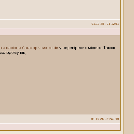
01.10.25 - 21:12:11
ти насіння багаторічних квітів
у перевірених місцях. Також
молодому віці.
01.10.25 - 21:46:19