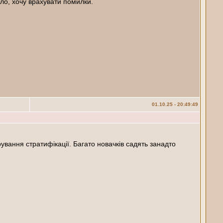
ло, хочу врахувати помилки.
01.10.25 - 20:49:49
ування стратифікації. Багато новачків садять занадто