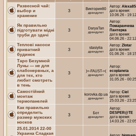
Развесной чай:
Автор:
Alexa8
Виктория80
выбор и
3
дата время:
драндулет
10.06.26 - 19:1
хранение
Автор:
Як правильно
Помаранчева
DaryaTan
підготувати мідні
3
Пантерка
драндулет
дата время:
труби до здачі
04.06.26 - 22:1
Теплові насоси
Автор:
Zlotar
stasiylia
приватний
3
дата время:
драндулет
01.06.26 - 18:1
будинок
Таро Безумной
Луны — не для
Автор:
слабонервных, а
ecoplaneta
)=-FAUST-=(
3
для тех, кто
дата время:
драндулет
31.05.26 - 00:2
любит смотреть
в тень
Самостійний
Автор:
Ciel
korovka.dp.ua
монтаж
3
дата время:
драндулет
25.03.26 - 23:2
термопанелей
Как правильно
Автор:
определить
DESPER@TE
Бот
3
размер мужских
дата время:
драндулет
14.03.26 - 22:0
носков
25.01.2014 22-00
Украина Сладкая
Автор:
bigmam