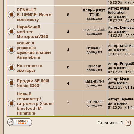
18.03.25 - 07:5
Автор:
wusu
RENAULT
ЕЛЕНА BEST-
federation
FLUENCE: Всего
6
TOUR
дата время:
понемногу
драндулет
15.03.25 - 04:0
Нерабочий
Автор:
kymysa
pavlenkovlada
моб.тел
4
дата время:
драндулет
14.03.25 - 23:2
МоторолаV360
новые в
Автор:
tatianka
упаковке
Ленчик23
4
дата время:
мужские плавки
драндулет
13.03.25 - 06:3
AussieBum
Автор:
Fregat8
Не ставятся
kruassn
5
дата время:
аватары
драндулет
07.03.25 - 15:0
Автор:
Мэна
Продам SE 500i
Каzантипка
4
дата время:
Nokia 6303
драндулет
02.03.25 - 01:1
Новый
термометр/
Автор:
Терёша
потемкинн
гигрометр Xiaomi
7
дата время:
драндулет
01.03.25 - 01:4
bluetooth Mi
Humiture
Страницы:
1
2