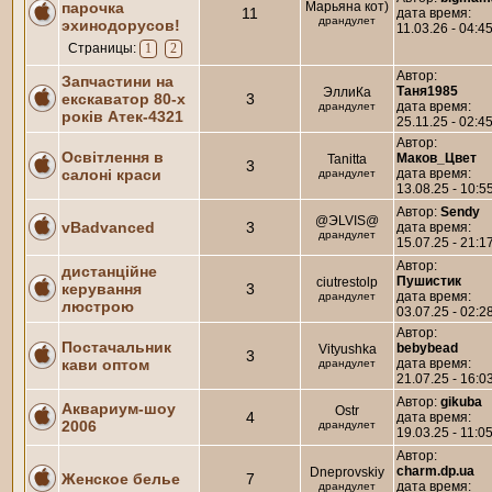
парочка
Марьяна кот)
11
дата время:
драндулет
эхинодорусов!
11.03.26 - 04:4
Страницы:
1
2
Автор:
Запчастини на
Таня1985
ЭллиКа
екскаватор 80-х
3
дата время:
драндулет
років Атек-4321
25.11.25 - 02:4
Автор:
Освітлення в
Маков_Цвет
Tanitta
3
салоні краси
дата время:
драндулет
13.08.25 - 10:5
Автор:
Sendy
@ЭLVIS@
vBadvanced
3
дата время:
драндулет
15.07.25 - 21:1
Автор:
дистанційне
Пушистик
ciutrestolp
керування
3
дата время:
драндулет
люстрою
03.07.25 - 02:2
Автор:
Постачальник
bebybead
Vityushka
3
кави оптом
дата время:
драндулет
21.07.25 - 16:0
Автор:
gikuba
Аквариум-шоу
Ostr
4
дата время:
2006
драндулет
19.03.25 - 11:0
Автор:
charm.dp.ua
Dneprovskiy
Женское белье
7
дата время:
драндулет