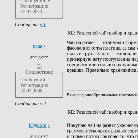
Сообщений: 8
Регистрация:
07.07.2011
Сообщение
#
1
RE: Развесной чай: выбор и хран
Чай на развес — отличный формат
nana
•
фасованного: ты платишь за сам 
пыль и труха. Запах — живой, в
драндулет
примерную дату поступления пар
специями или сильно пахнущими 
крышка. Правильно хранящийся ли
Статистика:
Сообщений: 1
Регистрация:
---------------------
30.07.2008
Вяжу под заказОригинальная текстильн
Сообщение
#
2
RE: Развесной чай: выбор и хран
ЮджЫн
•
Покупаю чай на развес уже неско
граммов нескольких разных сорто
драндулет
и только потом докупаю то, что 