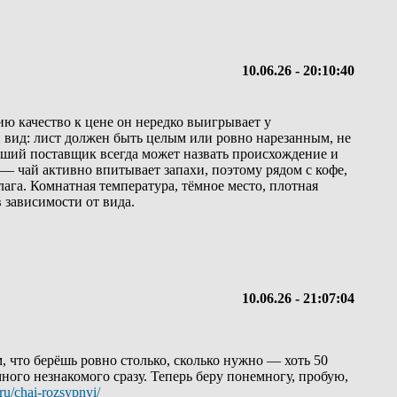
10.06.26 - 20:10:40
ию качество к цене он нередко выигрывает у
й вид: лист должен быть целым или ровно нарезанным, не
роший поставщик всегда может назвать происхождение и
 чай активно впитывает запахи, поэтому рядом с кофе,
га. Комнатная температура, тёмное место, плотная
 зависимости от вида.
10.06.26 - 21:07:04
, что берёшь ровно столько, сколько нужно — хоть 50
ного незнакомого сразу. Теперь беру понемногу, пробую,
/ru/chai-rozsypnyi/