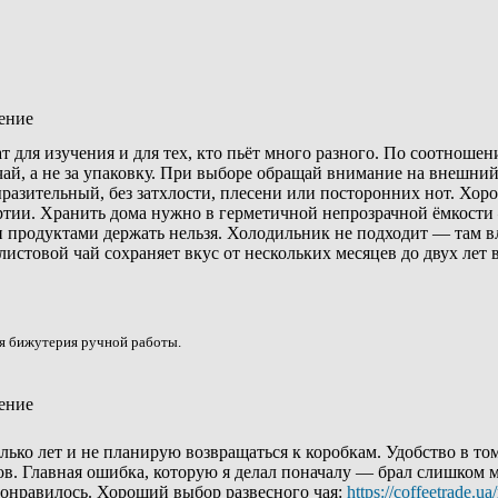
ение
 для изучения и для тех, кто пьёт много разного. По соотношен
чай, а не за упаковку. При выборе обращай внимание на внешни
ыразительный, без затхлости, плесени или посторонних нот. Хо
тии. Хранить дома нужно в герметичной непрозрачной ёмкости —
продуктами держать нельзя. Холодильник не подходит — там вла
стовой чай сохраняет вкус от нескольких месяцев до двух лет в
ая бижутерия ручной работы.
ение
лько лет и не планирую возвращаться к коробкам. Удобство в том
в. Главная ошибка, которую я делал поначалу — брал слишком м
понравилось. Хороший выбор развесного чая:
https://coffeetrade.ua